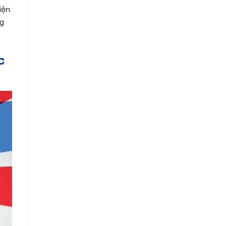
iện
ng
c