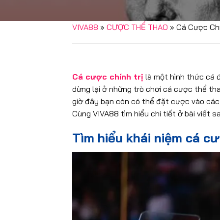
VIVA88
»
CƯỢC THỂ THAO
»
Cá Cược Chí
Cá cược chính trị
là một hình thức cá đ
dừng lại ở những trò chơi cá cược thể tha
giờ đây bạn còn có thể đặt cược vào các 
Cùng VIVA88 tìm hiểu chi tiết ở bài viết s
Tìm hiểu khái niệm cá cượ