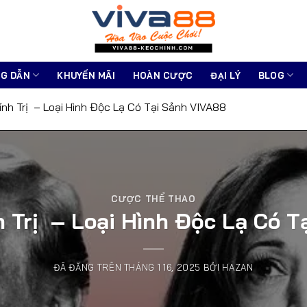
G DẪN
KHUYẾN MÃI
HOÀN CƯỢC
ĐẠI LÝ
BLOG
nh Trị – Loại Hình Độc Lạ Có Tại Sảnh VIVA88
CƯỢC THỂ THAO
 Trị – Loại Hình Độc Lạ Có T
ĐÃ ĐĂNG TRÊN
THÁNG 1 16, 2025
BỞI
HAZAN