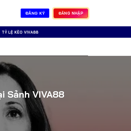
ĐĂNG KÝ
ĐĂNG NHẬP
TỶ LỆ KÈO VIVA88
ại Sảnh VIVA88