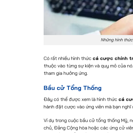
Những hình thức 
Có rất nhiều hình thức
cá cược chính tr
thuộc vào từng sự kiện và quy mô của nó.
tham gia hưởng ứng.
Bầu cử Tổng Thống
Đây có thể được xem là hình thức
cá cư
hành đặt cược vào ứng viên mà bạn nghĩ 
Ví dụ trong cuộc bầu cử tổng thống Mỹ, 
chủ, Đảng Cộng hòa hoặc các ứng cử viên