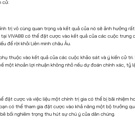
h cử.
ính trị vô cùng quan trọng và kết quả của nó sẽ ảnh hưởng rất
ên tại VIVA88 có thể đặt cược vào kết quả của các cuộc trưng 
ếu để rời khỏi Liên minh châu Âu.
 phụ thuộc vào kết quả của các cuộc khảo sát và ý kiến cử tri. 
về một khoản lợi nhuận không nhỏ nếu dự đoán chính xác, tỷ l
ể đặt cược và việc liệu một chính trị gia có thể bị bãi nhiệm h
ụ, bạn có thể tham gia đặt cược vào khả năng một bộ trưởng q
bê bối nghiêm trọng thu hút sự chú ý của dân chúng.