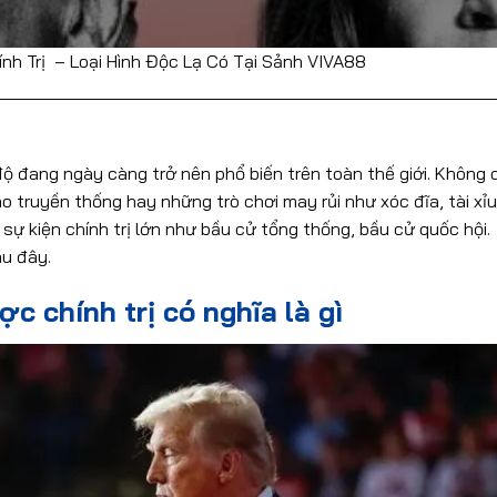
nh Trị – Loại Hình Độc Lạ Có Tại Sảnh VIVA88
ộ đang ngày càng trở nên phổ biến trên toàn thế giới. Không 
o truyền thống hay những trò chơi may rủi như xóc đĩa, tài xỉu
sự kiện chính trị lớn như bầu cử tổng thống, bầu cử quốc hội.
au đây.
c chính trị có nghĩa là gì