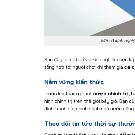
Một số kinh nghiệ
Sau đây là một số vài kinh nghiệm cực k
tổng hợp tới người chơi khi tham gia
cá c
Nắm vững kiến thức
Trước khi tham gia
cá cược chính trị
, b
hình chính trị trên thế giới bây giờ. Bạn
dịch tranh cử, chính sách nhà nước cũng 
Theo dõi tin tức thời sự thườ
Chính trị là một lĩnh vực luôn thay đổi 