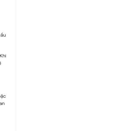
Viva88
Côn
Cầu
Thắng
Lớn
Tại
VIVA88
cầu
Khi
ệ
oặc
uan