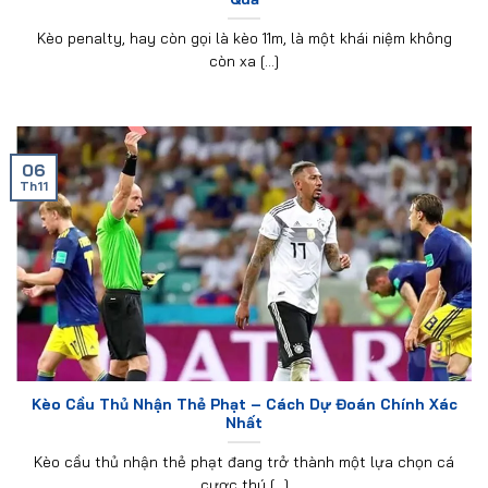
Kèo penalty, hay còn gọi là kèo 11m, là một khái niệm không
còn xa [...]
06
Th11
Kèo Cầu Thủ Nhận Thẻ Phạt – Cách Dự Đoán Chính Xác
Nhất
Kèo cầu thủ nhận thẻ phạt đang trở thành một lựa chọn cá
cược thú [...]