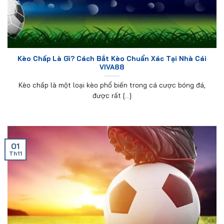
Kèo Chấp Là Gì? Cách Bắt Kèo Chuẩn Xác Tại Nhà Cái
VIVA88
Kèo chấp là một loại kèo phổ biến trong cá cược bóng đá,
được rất [...]
01
Th11