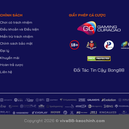
CHÍNH SÁCH
GIẤY PHÉP CÁ CƯỢC
Chơi có trách nhiệm
Điều khoản và Điều kiện
Miễn trừ trách nhiệm
Chính sách bảo mật
Đại lý
Khuyến mãi
Hoàn trả cược
Đối Tác Tin Cậy:
Bong88
Liên hệ
Copyright 2026 ©
viva88-keochinh.com