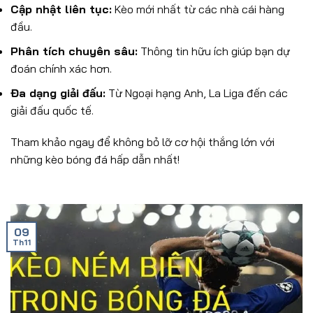
Cập nhật liên tục:
Kèo mới nhất từ các nhà cái hàng
đầu.
Phân tích chuyên sâu:
Thông tin hữu ích giúp bạn dự
đoán chính xác hơn.
Đa dạng giải đấu:
Từ Ngoại hạng Anh, La Liga đến các
giải đấu quốc tế.
Tham khảo ngay để không bỏ lỡ cơ hội thắng lớn với
những kèo bóng đá hấp dẫn nhất!
09
Th11