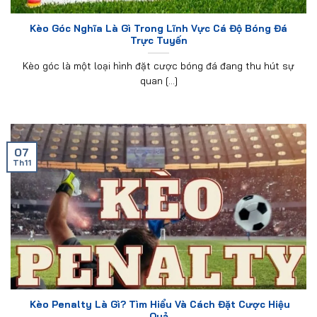
Kèo Góc Nghĩa Là Gì Trong Lĩnh Vực Cá Độ Bóng Đá
Trực Tuyến
Kèo góc là một loại hình đặt cược bóng đá đang thu hút sự
quan [...]
07
Th11
Kèo Penalty Là Gì? Tìm Hiểu Và Cách Đặt Cược Hiệu
Quả