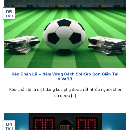
05
Th11
Kèo Chẵn Lẻ – Nắm Vững Cách Soi Kèo Đơn Giản Tại
VIVA88
Kèo chẵn lẻ là một dạng kèo phụ được rất nhiều người chơi
cá cược [...]
04
Th11