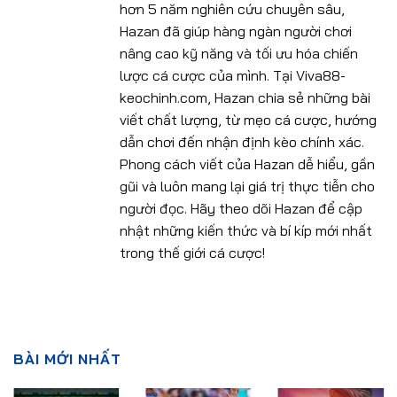
hơn 5 năm nghiên cứu chuyên sâu,
Hazan đã giúp hàng ngàn người chơi
nâng cao kỹ năng và tối ưu hóa chiến
lược cá cược của mình. Tại Viva88-
keochinh.com, Hazan chia sẻ những bài
viết chất lượng, từ mẹo cá cược, hướng
dẫn chơi đến nhận định kèo chính xác.
Phong cách viết của Hazan dễ hiểu, gần
gũi và luôn mang lại giá trị thực tiễn cho
người đọc. Hãy theo dõi Hazan để cập
nhật những kiến thức và bí kíp mới nhất
trong thế giới cá cược!
BÀI MỚI NHẤT