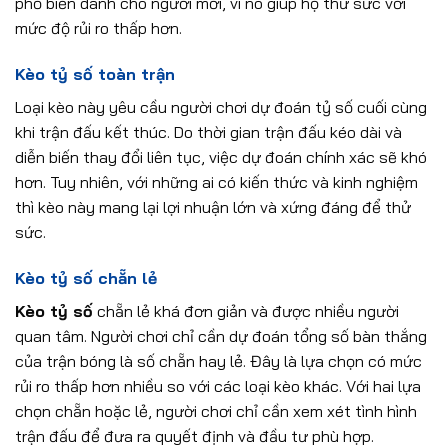
phổ biến dành cho người mới, vì nó giúp họ thử sức với
mức độ rủi ro thấp hơn.
Kèo tỷ số toàn trận
Loại kèo này yêu cầu người chơi dự đoán tỷ số cuối cùng
khi trận đấu kết thúc. Do thời gian trận đấu kéo dài và
diễn biến thay đổi liên tục, việc dự đoán chính xác sẽ khó
hơn. Tuy nhiên, với những ai có kiến thức và kinh nghiệm
thì kèo này mang lại lợi nhuận lớn và xứng đáng để thử
sức.
Kèo tỷ số chẵn lẻ
Kèo tỷ số
chẵn lẻ khá đơn giản và được nhiều người
quan tâm. Người chơi chỉ cần dự đoán tổng số bàn thắng
của trận bóng là số chẵn hay lẻ. Đây là lựa chọn có mức
rủi ro thấp hơn nhiều so với các loại kèo khác. Với hai lựa
chọn chẵn hoặc lẻ, người chơi chỉ cần xem xét tình hình
trận đấu để đưa ra quyết định và đầu tư phù hợp.