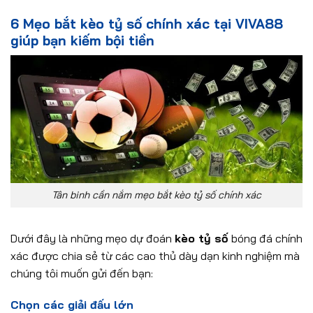
6 Mẹo bắt kèo tỷ số chính xác tại VIVA88
giúp bạn kiếm bội tiền
Tân binh cần nắm mẹo bắt kèo tỷ số chính xác
Dưới đây là những mẹo dự đoán
kèo tỷ số
bóng đá chính
xác được chia sẻ từ các cao thủ dày dạn kinh nghiệm mà
chúng tôi muốn gửi đến bạn:
Chọn các giải đấu lớn