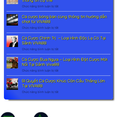
Chức năng bình luận bị tắt
ở
Cá
cược
Cá cược bóng bàn cùng thông tin hướng dẫn
bóng
chơi từ VIVA88
chuyền
Chức năng bình luận bị tắt
ở
–
Cá
Hướng
cược
Cá Cược Chính Trị – Loại Hình Độc Lạ Có Tại
dẫn
bóng
A
Sảnh VIVA88
bàn
–
Chức năng bình luận bị tắt
ở
cùng
Z
Cá
thông
với
Cược
Cá Cược Đua Ngựa – Loại Hình Đặt Cược Mới
tin
thông
Chính
hướng
Nổi Tại Sảnh Viva88
tin
Trị
dẫn
cụ
Chức năng bình luận bị tắt
ở
–
chơi
thể
Cá
Loại
từ
Cược
Bí Quyết Cá Cược Khúc Côn Cầu Thắng Lớn
Hình
VIVA88
Đua
Độc
Tại VIVA88
Ngựa
Lạ
Chức năng bình luận bị tắt
ở
–
Có
Bí
Loại
Tại
Quyết
Hình
Sảnh
Cá
Đặt
VIVA88
Cược
Cược
Khúc
Mới