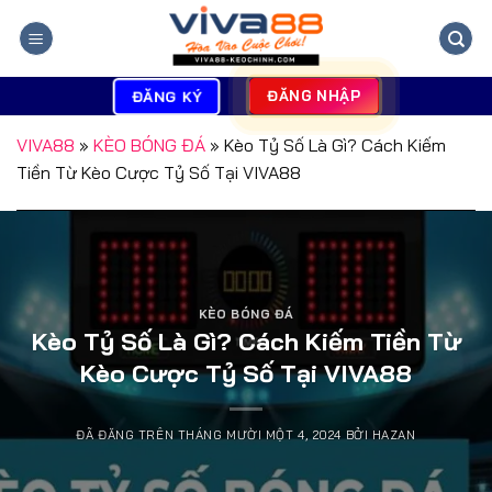
Chuyển
đến
nội
dung
ĐĂNG KÝ
ĐĂNG NHẬP
VIVA88
»
KÈO BÓNG ĐÁ
»
Kèo Tỷ Số Là Gì? Cách Kiếm
Tiền Từ Kèo Cược Tỷ Số Tại VIVA88
KÈO BÓNG ĐÁ
Kèo Tỷ Số Là Gì? Cách Kiếm Tiền Từ
Kèo Cược Tỷ Số Tại VIVA88
ĐÃ ĐĂNG TRÊN
THÁNG MƯỜI MỘT 4, 2024
BỞI
HAZAN