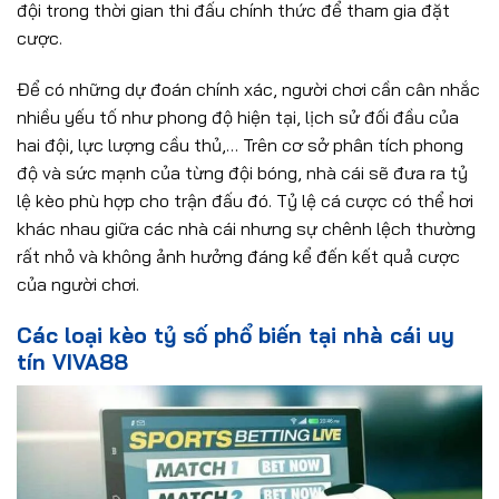
đội trong thời gian thi đấu chính thức để tham gia đặt
cược.
Để có những dự đoán chính xác, người chơi cần cân nhắc
nhiều yếu tố như phong độ hiện tại, lịch sử đối đầu của
hai đội, lực lượng cầu thủ,… Trên cơ sở phân tích phong
độ và sức mạnh của từng đội bóng, nhà cái sẽ đưa ra tỷ
lệ kèo phù hợp cho trận đấu đó. Tỷ lệ cá cược có thể hơi
khác nhau giữa các nhà cái nhưng sự chênh lệch thường
rất nhỏ và không ảnh hưởng đáng kể đến kết quả cược
của người chơi.
Các loại kèo tỷ số phổ biến tại nhà cái uy
tín VIVA88