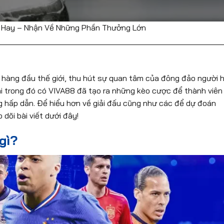
c Hay – Nhận Về Những Phần Thưởng Lớn
 hàng đầu thế giới, thu hút sự quan tâm của đông đảo người
cái trong đó có VIVA88 đã tạo ra những kèo cược để thành viên
ng hấp dẫn. Để hiểu hơn về giải đấu cũng như các để dự đoán
dõi bài viết dưới đây!
 gì?