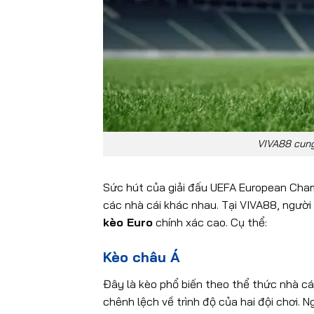
VIVA88 cung
Sức hút của giải đấu UEFA European Champ
các nhà cái khác nhau. Tại VIVA88, người
kèo Euro
chính xác cao. Cụ thể:
Kèo châu Á
Đây là kèo phổ biến theo thể thức nhà c
chênh lệch về trình độ của hai đội chơi. 