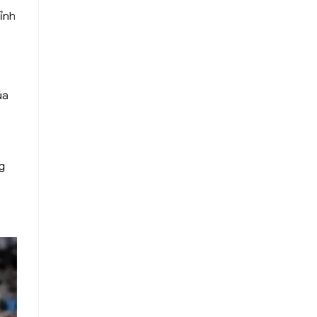
ỉnh
ủa
g