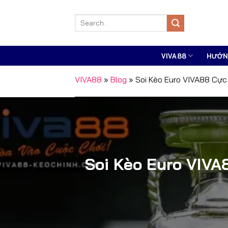
Chuyển
đến
nội
dung
VIVA88
HƯỚN
VIVA88
»
Blog
»
Soi Kèo Euro VIVA88 Cự
Soi Kèo Euro VIV