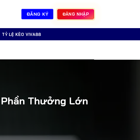
ĐĂNG KÝ
ĐĂNG NHẬP
TỶ LỆ KÈO VIVA88
g Phần Thưởng Lớn