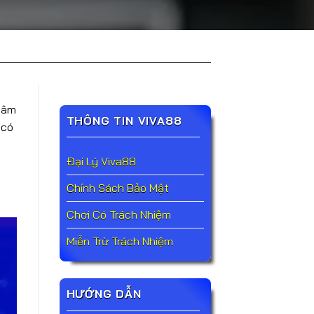
 hâm
THÔNG TIN VIVA88
 có
Đại Lý Viva88
Chính Sách Bảo Mật
Chơi Có Trách Nhiệm
Miễn Trừ Trách Nhiệm
HƯỚNG DẪN