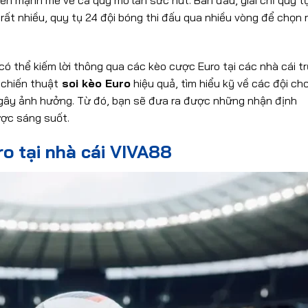
rất nhiều, quy tụ 24 đội bóng thi đấu qua nhiều vòng để chọn 
có thể kiếm lời thông qua các kèo cược Euro tại các nhà cái t
 chiến thuật
soi kèo Euro
hiệu quả, tìm hiểu kỹ về các đội chơ
ể gây ảnh hưởng. Từ đó, bạn sẽ đưa ra được những nhận định
ược sáng suốt.
o tại nhà cái VIVA88