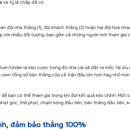
o
và tỷ lệ chấp đã có.
án đội nhà thắng (1), đội khách thắng (2) hoặc hai đội hòa nha
ợp với nhiều đối tượng, bao gồm cả những người mới tham gia 
Over/Under là kèo cược trong đó nhà cái sẽ đặt ra mốc tài xỉu
c xem tổng số bàn thắng của cả trận đấu lớn hơn hay nhỏ hơn
 để bạn có thể tham gia trong khi đợi kết quả kèo chính. Một 
phạt góc, thẻ phạt, chạm bóng đầu tiên, bàn thắng đầu tiên, 
đỉnh, đảm bảo thắng 100%