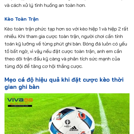
và cách xử lý tình huống an toàn hơn.
Kèo Toàn Trận
Kèo toàn trận phức tạp hơn so với kèo hiệp 1 và hiệp 2 rất
nhiều. Khi tham gia cược toàn trận, người chơi cần tính
toán kỹ lưỡng về từng phút ghi bàn. Bóng đá luôn có yếu
tố bất ngờ, vì vậy nếu đặt cược toàn trận, anh em cần
theo dõi trận đấu kỹ càng và phân tích sức mạnh của
từng đội để tăng cơ hội thắng cược.
Mẹo cá độ hiệu quả khi đặt cược kèo thời
gian ghi bàn