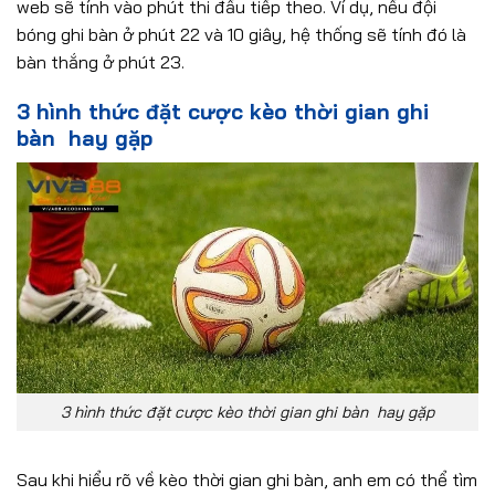
web sẽ tính vào phút thi đấu tiếp theo. Ví dụ, nếu đội
bóng ghi bàn ở phút 22 và 10 giây, hệ thống sẽ tính đó là
bàn thắng ở phút 23.
3 hình thức đặt cược kèo thời gian ghi
bàn hay gặp
3 hình thức đặt cược kèo thời gian ghi bàn hay gặp
Sau khi hiểu rõ về kèo thời gian ghi bàn, anh em có thể tìm