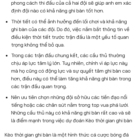
phong cách thi đấu của cả hai đội sẽ giúp anh em xác
định đội nào có khả năng ghi bàn tốt hơn.
Thời tiết có thể ảnh hưởng đến lối chơi và khả năng
ghi bàn của các đội. Do đó, việc nắm bắt thông tin về
điều kiện thời tiết trước trận đấu là một yếu tố quan
trọng không thể bỏ qua.
Trong các trận đấu chung kết, các cầu thủ thường
chịu áp lực tâm lý lớn. Tuy nhiên, chính vì áp lực này
mà họ cũng có động lực và sự quyết tâm ghi bàn cao
hơn, điều này có thể làm tăng khả năng ghi bàn trong
các trận đấu quan trọng.
Nên ưu tiên chọn những đội sở hữu các tiền đạo nổi
tiếng hoặc các chân sút nằm trong top vua phá lưới.
Những cầu thủ này có khả năng ghi bàn rất cao và sẽ
là điểm mạnh trong việc dự đoán Kèo thời gian ghi bàn
Kèo thời gian ghi bàn là một hình thức cá cược bóng đá