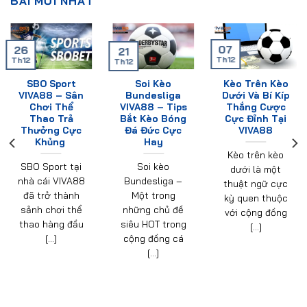
BÀI MỚI NHẤT
07
26
21
Th12
Th12
Th12
SBO Sport
Soi Kèo
Kèo Trên Kèo
VIVA88 – Sân
Bundesliga
Dưới Và Bí Kíp
Chơi Thể
VIVA88 – Tips
Thắng Cược
Thao Trả
Bắt Kèo Bóng
Cực Đỉnh Tại
Thưởng Cực
Đá Đức Cực
VIVA88
Khủng
Hay
Kèo trên kèo
SBO Sport tại
Soi kèo
dưới là một
nhà cái VIVA88
Bundesliga –
thuật ngữ cực
đã trở thành
Một trong
kỳ quen thuộc
sảnh chơi thể
những chủ đề
với cộng đồng
thao hàng đầu
siêu HOT trong
[...]
[...]
cộng đồng cá
[...]