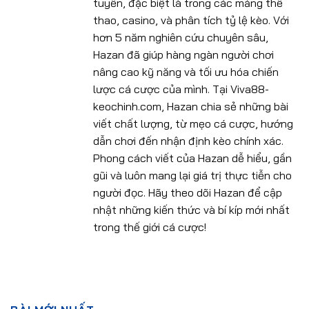
tuyến, đặc biệt là trong các mảng thể
thao, casino, và phân tích tỷ lệ kèo. Với
hơn 5 năm nghiên cứu chuyên sâu,
Hazan đã giúp hàng ngàn người chơi
nâng cao kỹ năng và tối ưu hóa chiến
lược cá cược của mình. Tại Viva88-
keochinh.com, Hazan chia sẻ những bài
viết chất lượng, từ mẹo cá cược, hướng
dẫn chơi đến nhận định kèo chính xác.
Phong cách viết của Hazan dễ hiểu, gần
gũi và luôn mang lại giá trị thực tiễn cho
người đọc. Hãy theo dõi Hazan để cập
nhật những kiến thức và bí kíp mới nhất
trong thế giới cá cược!