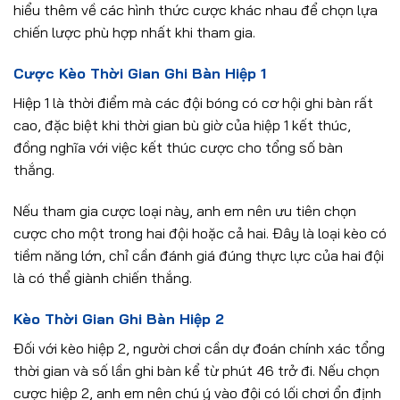
hiểu thêm về các hình thức cược khác nhau để chọn lựa
chiến lược phù hợp nhất khi tham gia.
Cược Kèo Thời Gian Ghi Bàn Hiệp 1
Hiệp 1 là thời điểm mà các đội bóng có cơ hội ghi bàn rất
cao, đặc biệt khi thời gian bù giờ của hiệp 1 kết thúc,
đồng nghĩa với việc kết thúc cược cho tổng số bàn
thắng.
Nếu tham gia cược loại này, anh em nên ưu tiên chọn
cược cho một trong hai đội hoặc cả hai. Đây là loại kèo có
tiềm năng lớn, chỉ cần đánh giá đúng thực lực của hai đội
là có thể giành chiến thắng.
Kèo Thời Gian Ghi Bàn Hiệp 2
Đối với kèo hiệp 2, người chơi cần dự đoán chính xác tổng
thời gian và số lần ghi bàn kể từ phút 46 trở đi. Nếu chọn
cược hiệp 2, anh em nên chú ý vào đội có lối chơi ổn định