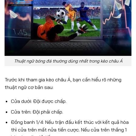
Thuật ngữ bóng đá thường dùng nhất trong kèo châu Á
Trước khi tham gia kèo châu Á, bạn cần hiểu rõ những
thuật ngữ cơ bản sau:
Cửa dưới: Đội được chấp.
Cửa trên: Đội phải chấp.
Đồng banh 1/4: Nếu trận đấu kết thúc với kết quả hòa
thì cửa trên mất nửa tiền cược. Nếu cửa trên thắng 1