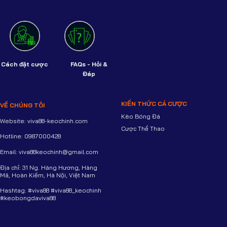
Cách đặt cược
FAQs
- Hỏi &
Đáp
KIẾN THỨC CÁ CƯỢC
VỀ CHÚNG TÔI
Kèo Bóng Đá
Website: viva88-keochinh.com
Cược Thể Thao
Hotline:
0987000428
Email:
viva88keochinh@gmail.com
Địa chỉ:
31 Ng. Hàng Hương, Hàng
Mã, Hoàn Kiếm, Hà Nội, Việt Nam
Hashtag: #viva88 #viva88_keochinh
#keobongdaviva88