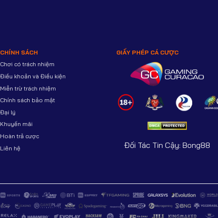
CHÍNH SÁCH
GIẤY PHÉP CÁ CƯỢC
Chơi có trách nhiệm
Điều khoản và Điều kiện
Miễn trừ trách nhiệm
Chính sách bảo mật
Đại lý
Khuyến mãi
Hoàn trả cược
Đối Tác Tin Cậy:
Bong88
Liên hệ