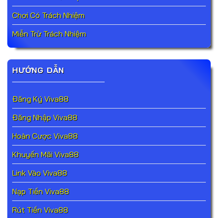
Chơi Có Trách Nhiệm
Miễn Trừ Trách Nhiệm
HƯỚNG DẪN
Đăng Ký Viva88
Đăng Nhập Viva88
Hoàn Cược Viva88
Khuyến Mãi Viva88
Link Vào Viva88
Nạp Tiền Viva88
Rút Tiền Viva88