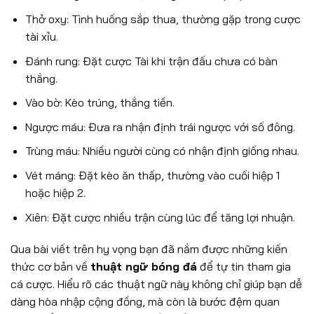
Thở oxy: Tình huống sắp thua, thường gặp trong cược
tài xỉu.
Đánh rung: Đặt cược Tài khi trận đấu chưa có bàn
thắng.
Vào bờ: Kèo trúng, thắng tiền.
Ngược máu: Đưa ra nhận định trái ngược với số đông.
Trùng máu: Nhiều người cùng có nhận định giống nhau.
Vét máng: Đặt kèo ăn thấp, thường vào cuối hiệp 1
hoặc hiệp 2.
Xiên: Đặt cược nhiều trận cùng lúc để tăng lợi nhuận.
Qua bài viết trên hy vọng bạn đã nắm được những kiến
thức cơ bản về
thuật ngữ bóng đá
để tự tin tham gia
cá cược. Hiểu rõ các thuật ngữ này không chỉ giúp bạn dễ
dàng hòa nhập cộng đồng, mà còn là bước đệm quan