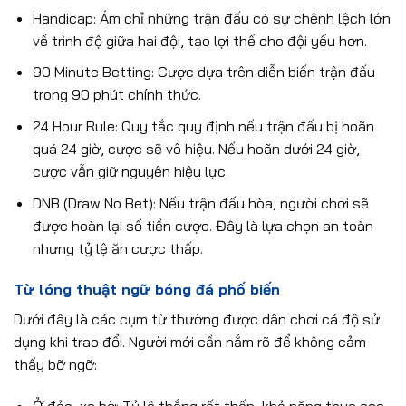
Handicap: Ám chỉ những trận đấu có sự chênh lệch lớn
về trình độ giữa hai đội, tạo lợi thế cho đội yếu hơn.
90 Minute Betting: Cược dựa trên diễn biến trận đấu
trong 90 phút chính thức.
24 Hour Rule: Quy tắc quy định nếu trận đấu bị hoãn
quá 24 giờ, cược sẽ vô hiệu. Nếu hoãn dưới 24 giờ,
cược vẫn giữ nguyên hiệu lực.
DNB (Draw No Bet): Nếu trận đấu hòa, người chơi sẽ
được hoàn lại số tiền cược. Đây là lựa chọn an toàn
nhưng tỷ lệ ăn cược thấp.
Từ lóng thuật ngữ bóng đá phố biến
Dưới đây là các cụm từ thường được dân chơi cá độ sử
dụng khi trao đổi. Người mới cần nắm rõ để không cảm
thấy bỡ ngỡ: